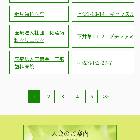
新見歯科医院
上荻1-18-14 キャッスル荻
医療法人社団 佐藤歯
下井草1-1-2 プチファミー
科クリニック
医療法人三恵会 三宅
阿佐谷北1-27-7
歯科医院
1
2
3
4
5
>>
入会のご案内