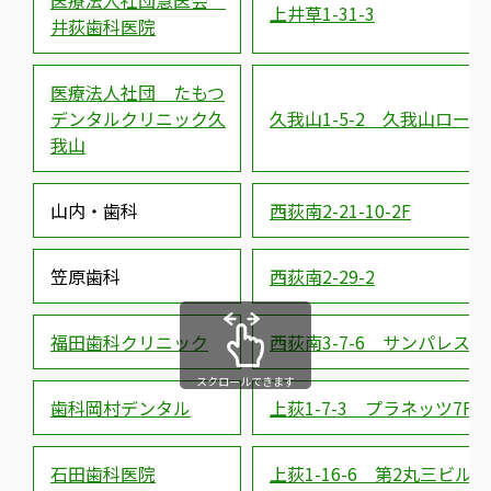
医療法人社団慧医会
上井草1-31-3
井荻歯科医院
医療法人社団 たもつ
デンタルクリニック久
久我山1-5-2 久我山ロー
我山
山内・歯科
西荻南2-21-10-2F
笠原歯科
西荻南2-29-2
福田歯科クリニック
西荻南3-7-6 サンパレス西荻
スクロールできます
歯科岡村デンタル
上荻1-7-3 プラネッツ7F
石田歯科医院
上荻1-16-6 第2丸三ビル3